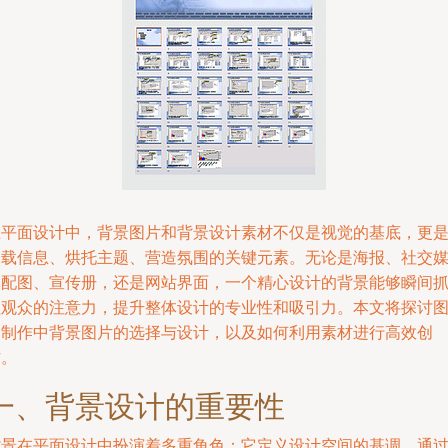
在平面设计中，背景图片和背景设计素材不仅是视觉的基底，更
承载信息、烘托主题、营造氛围的关键元素。无论是海报、社交
体配图、宣传册，还是网站界面，一个精心设计的背景能够瞬间
住观众的注意力，提升整体设计的专业性和吸引力。本文将探讨
文制作中背景图片的选择与设计，以及如何利用素材进行高效创
作。
一、背景设计的重要性
背景在平面设计中扮演着多重角色：它定义设计空间的基调，通