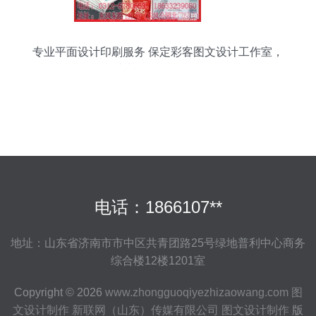
专业平面设计印刷服务 保定彩客图文设计工作室，
助力您的品牌形象
电话：1866107**
地址：山东省济南市市中区共青团路25号绿地普利中心商务
综合楼12楼1201室
Copyright © 2026
www.zhongguoqiyezhizaowang.com
图
文设计制作
新联网（山东）传媒有限公司
图文设计制作
版