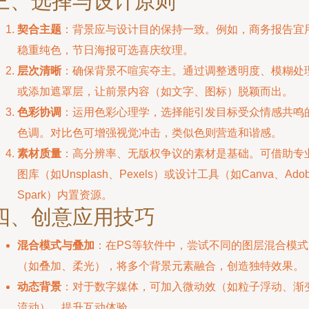
三、选择与设计原则
契合主题
：背景应与设计目的保持一致。例如，商务报告宜
稳重纯色，节日海报可选喜庆纹理。
层次清晰
：确保背景不喧宾夺主。通过调整透明度、模糊处
或添加遮罩层，让前景内容（如文字、图标）脱颖而出。
色彩协调
：运用色彩心理学，选择能引发目标受众情感共鸣
色调。对比色可增强视觉冲击，类似色则营造和谐感。
素材质量
：高分辨率、无版权争议的素材是基础。可借助专
图库（如Unsplash、Pexels）或设计工具（如Canva、Ado
Spark）内置资源。
四、创意应用技巧
混合模式与叠加
：在PS等软件中，尝试不同的图层混合模式
（如叠加、柔光），将多个背景元素融合，创造独特效果。
动态背景
：对于数字媒体，可加入微动效（如粒子浮动、渐
流动），提升互动体验。